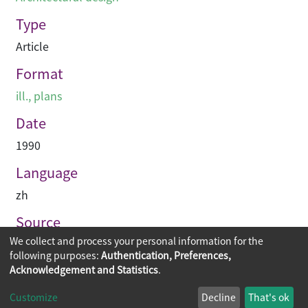
Type
Article
Format
ill., plans
Date
1990
Language
zh
Source
We collect and process your personal information for the
建築與城市
following purposes:
Authentication, Preferences,
Acknowledgement and Statistics
.
Copyright © 2026
The Chinese University of Hong Kong
Customize
Decline
That's ok
Library