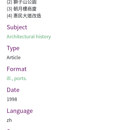
(2) 獅子山公園
(3) 朝月樓商廈
(4) 惠民大道改造
Subject
Architectural history
Type
Article
Format
ill., ports.
Date
1998
Language
zh