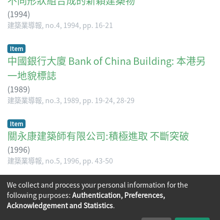
不同形狀組合成的新穎建築物
(
1994
)
建築業導報, no.4, 1994, pp. 16-21
Item
中國銀行大廈 Bank of China Building: 本港另
一地貌標誌
(
1989
)
建築業導報, no.3, 1989, pp. 19-24, 28-29
Item
關永康建築師有限公司:積極進取 不斷突破
(
1996
)
建築業導報, no.5, 1996, pp. 43-50
(current)
We collect and process your personal information for the
«
1
2
3
4
5
6
»
following purposes:
Authentication, Preferences,
Acknowledgement and Statistics
.