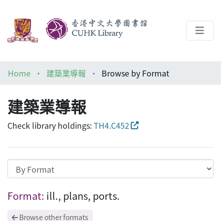
About
Home
建築業導報
Browse by Format
Help
建築業導報
Architecture Library
Check library holdings:
TH4.C452
Browsing 建築業導報 by Format "ill., plans
Format:
ill., plans, ports.
Browse other formats