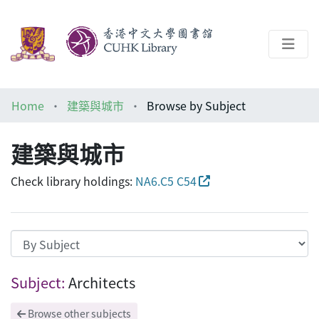
About
Home
建築與城市
Browse by Subject
Help
建築與城市
Architecture Library
Check library holdings:
NA6.C5 C54
Browsing 建築與城市 by Subject "Archite
Subject:
Architects
Browse other subjects