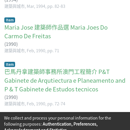
建築與城市, Mar, 1994, pp. 82-83
Item
Maria Jose 建築師作品選 Maria Joes Do
Carmo De Freitas
(
1990
)
建築與城市, Feb, 1990, pp. 71
Item
巴馬丹拿建築師事務所澳門工程簡介 P&T
Gabinete de Arqutiectura e Planeamento and
P & T Gabinete de Estudos tecnicos
(
1990
)
建築與城市, Feb, 1990, pp. 72-74
(current)
We collect and process your personal information for the
«
1
2
3
4
»
following purposes:
Authentication, Preferences,
Acknowledgement and Statistics
.